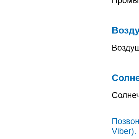
Промы
Возд
Во
Солн
Сол
Позвон
Viber).