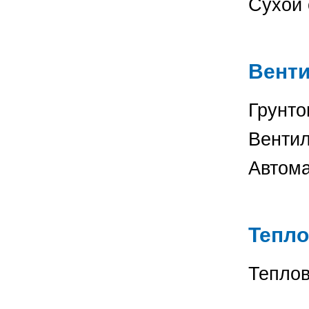
Су
Вент
Грунт
Вент
Авто
Тепл
Те