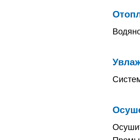
Отоп
Во
Увлаж
Систе
Осуше
Осушит