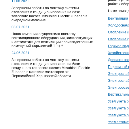
работа уста
11.08.2021
работы обор
Завершены работы по монтажу системы
Ниже привед
отопления и кондиционирования на базе
теплового насоса Mitsubishi Electric Zubadan в
Вентиляция 
очередном магазине
Холодоснаб
08.07.2021
Отопление (
Наша компания осуществила поставку
вентиляционного оборудования, комплектующих
Отопление (
и автоматики для вентиляции производственных
помещений Харьковской ТЭЦ-5
Горячее во
24.06.2021
Хозяйственн
Завершены работы по монтажу системы
Дренаж и ка
отопления и кондиционирования на базе
Подземный 
воздушного теплового насоса Mitsubishi Electric
Zubadan в магазине хозтоваров в г.
Электроснаб
Первомайский Харьковской области
Электросна
Электроосве
Вертикальны
Узел учета 
Узел учета 
Узел учета 
Узел автома