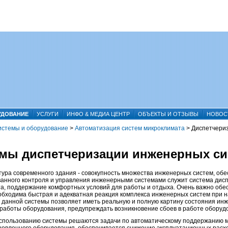
УДОВАНИЕ
УСЛУГИ
ИНФО & МЕДИА ЦЕНТР
ОБЪЕКТЫ И ОТЗЫВЫ
НОВОС
истемы и оборудование
>
Автоматизация систем микроклимата
>
Диспетчери
мы диспетчеризации инженерных си
ура современного здания - совокупность множества инженерных систем, об
анного контроля и управления инженерными системами служит система дисп
а, поддержание комфортных условий для работы и отдыха. Очень важно обе
еобходима быстрая и адекватная реакция комплекса инженерных систем при 
данной системы позволяет иметь реальную и полную картину состояния инже
работы оборудования, предупреждать возникновение сбоев в работе оборудо
спользованию системы решаются задачи по автоматическому поддержанию м