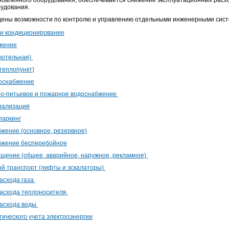
новленного оборудования, обеспечивается снижение эксплуатационных расх
удования.
ены возможности по контролю и управлению отдельными инженерными сист
и кондиционирование
жение
котельная)
теплопункт)
доснабжение
о-питьевое и пожарное водоснабжение
нализация
паркинг
жение (основное, резервное)
бжение бесперебойное
щение (общее, аварийное, наружное, рекламное)
й транспорт (лифты и эскалаторы)
расхода газа
расхода теплоносителя
расхода воды
тического учета электроэнергии