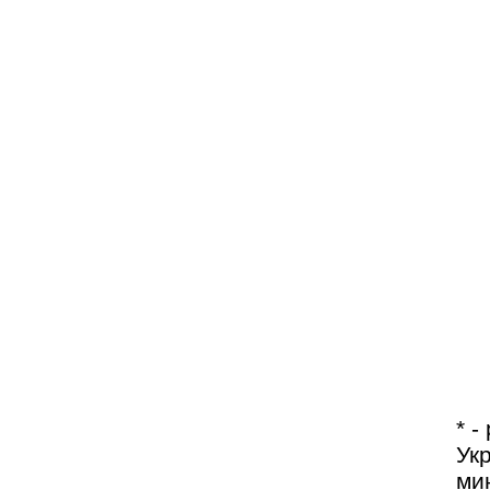
* 
Ук
ми