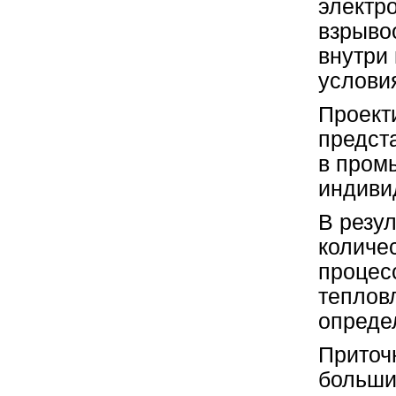
электр
взрыво
внутри
услови
Проект
предст
в пром
индиви
В резу
количе
процес
теплов
опреде
Приточ
больши