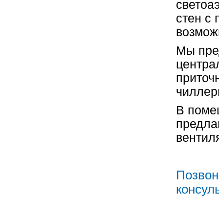
светоа
стен с
возмож
Мы пре
центра
приточ
чиллер
В поме
предла
вентил
Позвони
консул